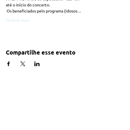
até o início do concerto.
 Os beneficiados pelo programa (idosos…
Mostrar mais
Compartilhe esse evento
NOSSA CASA
ADMINISTRATIVO
TEATRO VITÓRIA
PALACETE LEVY
Praça Toledo de Barros, s/n
Largo da Boa Morte, 11
Centro, Limeira - SP
Centro, Limeira - SP
CEP:
13480-008
CEP:
13480-188
(19) 3451-6679
+55 (19) 98138-7992
sinfonicadelimeira@gmail.com
FUNCIONAMENTO