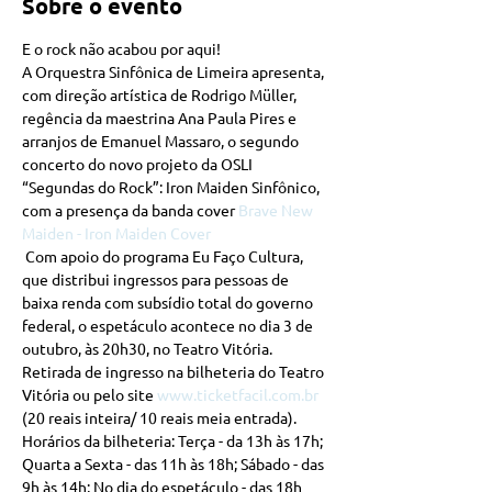
Sobre o evento
E o rock não acabou por aqui! 
A Orquestra Sinfônica de Limeira apresenta, 
com direção artística de Rodrigo Müller, 
regência da maestrina Ana Paula Pires e 
arranjos de Emanuel Massaro, o segundo 
concerto do novo projeto da OSLI 
“Segundas do Rock”: Iron Maiden Sinfônico, 
com a presença da banda cover 
Brave New 
Maiden - Iron Maiden Cover
 Com apoio do programa Eu Faço Cultura, 
que distribui ingressos para pessoas de 
baixa renda com subsídio total do governo 
federal, o espetáculo acontece no dia 3 de 
outubro, às 20h30, no Teatro Vitória. 
Retirada de ingresso na bilheteria do Teatro 
Vitória ou pelo site 
www.ticketfacil.com.br
(20 reais inteira/ 10 reais meia entrada). 
Horários da bilheteria: Terça - da 13h às 17h; 
Quarta a Sexta - das 11h às 18h; Sábado - das 
9h às 14h; No dia do espetáculo - das 18h 