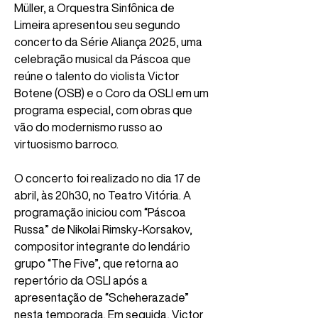
Müller, a Orquestra Sinfônica de 
Limeira apresentou seu segundo 
concerto da Série Aliança 2025, uma 
celebração musical da Páscoa que 
reúne o talento do violista Victor 
Botene (OSB) e o Coro da OSLI em um 
programa especial, com obras que 
vão do modernismo russo ao 
virtuosismo barroco.
O concerto foi realizado no dia 17 de 
abril, às 20h30, no Teatro Vitória. A 
programação iniciou com “Páscoa 
Russa” de Nikolai Rimsky-Korsakov, 
compositor integrante do lendário 
grupo “The Five”, que retorna ao 
repertório da OSLI após a 
apresentação de “Scheherazade” 
nesta temporada. Em seguida, Victor 