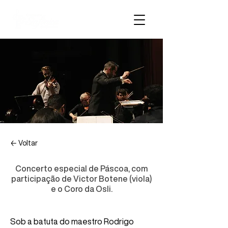
← Voltar
II CONCERTO SÉRIE
Concerto especial de Páscoa, com
participação de Victor Botene (viola)
ALIANÇA
e o Coro da Osli.
Sob a batuta do maestro Rodrigo 