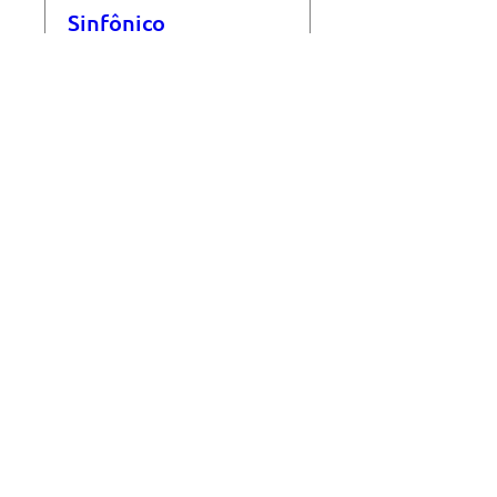
Sinfônico
seg., 03 de out.
Mais informações
Informações