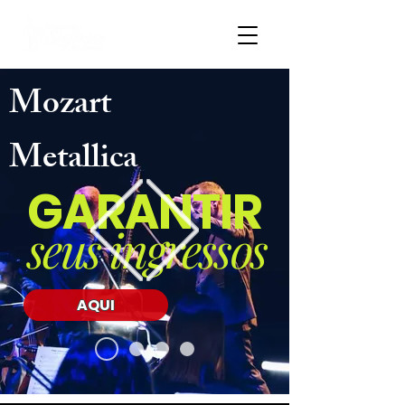
Mozart
Metallica
GARANTIR
seus ingressos
AQUI